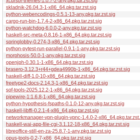
xcursor-themes-1.0.7-2-any.pkg.tar.zst.sig
skladnik-26.04.3-1-x86_64.pkg.tar.zst.sig
python-webencodings-0.5.1-13-any.pkg.tar.zst.sig
cargo-run-bin-1.7.4-2-x86_64.pkg.tar.zst.sig
python-watchdog-6.0.0-2-any.pkg.tar.zst.sig
haskell-src-meta-0.8.16-1-x86_64.pkg.tar.zst.sig
springlobby-0.274-3-x86_64.pkg.tar.zst.sig
python-pytest-run-parallel-0.9.1-1-any.pkg.tar.zst.sig
morphosis-50.0-1-any.pkg.tar.zst.sig
openjph-0.30.1-1-x86_64.pkg.tar.zst.sig
brasero-3.12.3+r44+gdea4990b-1-x86_64.pkg.tar.zst.sig
haskell-diff-1.0-10-x86_64.pkg.tar.zst.sig
freetype2-docs-2.14.3-1-x86_64.pkg.tar.zst.sig
sof-tools-2025.12.2-1-x86_64.pkg.tar.zst.sig
pipewire-1:1.6.8-1-x86_64.pkg.tar.zst.sig
python-hypothesis-fspaths-0.1.0-12-any.pkg.tar.zst.sig
haskell-libffi-0.2.1-4-x86_64.pkg.tar.zst.sig
networkmanager-vpn-plugin-vpnc-1.4.0-2-x86_64.pkg.tar.zst.
haskell-wai-app-file-cgi-3.1.12-18-x86_64.pkg.tar.zst.sig
libreoffice-still-en-za-25.8.7-1-any.pkg.tar.zst.sig
opus-tools-0.2-7-x86_64.pkg.tar.zst.sig