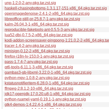
unp-1:2.0-2-any.pkg.tar.zst.sig
haskell-chasingbottoms-1.3.1.17-151-x86_64.pkg.tar.zst.sig
openimagedenoise-2.4.1-2-x86_64.pkg.tar.zst.sig
libreoffice-still-or-25.8.7-1-any.pkg.tar.zst.sig
kalm-26.04.3-1-x86_64.pkg.tar.zst.sig
reproducible-faketools-ant-0.5.5-3-any.pkg.tar.zst.sig
lua52-dbi-0.7.5-2-x86_64.pkg.tar.zst.sig
kodi-addon-screensaver-pingpong-1:21.0.2-2-x86_64.pkg.tar.
tracer-1.4-2-any.pkg.tar.zst.sig
minisign-0.12-2-x86_64.pkg.tar.zst.sig
firefox-i18n-lv-153.0-1-any.pkg.tar.zst.sig
pass-1.7.4-7-any.pkg.tar.zst.sig
qt6-tools-6.11.1-3-x86_64.pkg.tar.zst.sig
gambas3-gb-libxml-3.22.0-1-x86_64.pkg.tar.zst.sig
python-mpv-1.0.8-2-any.pkg.tar.zst.sig
kstatusnotifieritem-6.28.0-1-x86_64.pkg.tar.zst.sig
ffmpeg-2:8.1.2-10-x86_64.pkg.tar.zst.sig
jdk17-openjdk-17.0.20.u8-1-x86_64.pkg.tar.zst.sig
python-ruamel-yaml-0.19.1-1-any.pkg.tar.zst.sig
gtk4-demos-1:4.22.4-1-x86_64.pkg.tar.zst.sig