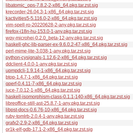
libatomic_ops-7.8.2-2-x86_64.pkg.tar.zst.sig
krecorder-26.04.3-1-x86_64.pkg.tar.zst.sig
kactivities5-5.116.0-2-x86_64.pkg.tar.zst.sig
vim-spell-ro-20220628-2-any.pkg.tar.zst.sig
firefox-i18n-hu-153.0-1-any.pkg.tar.zst.sig
wqy-microhei-0.2.0_beta-12-any.pkg.tar.zst.sig
haskell-ghc-lib-parser-ex-9.6.0.2-47-x86_64.pkg.tar.zst.sig
perl-mime-lite-3.038-1-any.pkg.tar.zst.sig
python-cysignals-1.12.6-2-x86_64.pkg.tar.zst.sig
ddclient-4.0.0-1-any.pkg.tar.zst.sig
upmpdcli-1.9.14-1-x86_64.pkg.tar.zst.sig
btop-1.4.7-1-x86_64.pkg.tar.zst.sig
qperf-0.4.11-7-x86_64.pkg.tar.zst.sig
juce-7.0.12-1-x86_64.pkg.tar.zst.sig
haskell-isomorphism-class-0.1.1-140-x86_64.pkg.tar.zst.sig
libreoffice-still-ast-25.8.7-1-any.pkg.tar.zst.sig
libpst-docs-0.6.76-10-x86_64.pkg.tar.zst.sig
ruby-tomlrb-2.0.4-1-any.pkg.tar.zst.sig
grafx2-2.9-2-x86_64.pkg.tar.zst.sig
or1k-elf-gdb-17.1-2-x86_64.pkg.tar.zst.sig