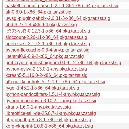
haskell-conduit-parse-0.2.1.1-364-x86_64.pkg.tar.zst.sig
ali-0.8.0-1-x86_64.pkg.tar.zst.sig
uwsgi-plugin-zabbix-2.0.31-3-x86_64.pkg.tar.zst.sig
nbd-3.27.1-4-x86_64.pkg.tar.zst.sig
jc303-vst3-0.12.3-1-x86_64.pkg.tar.zst.sig
sloccount-2.26-11-x86_64.pkg.tar.zst.sig
open-iscsi-2.1.12-1-x86_64.pkg.tar.zst.sig
python-flexcache-0.3-4-any.pkg.tar.zst.sig
litehtml0.9-0.9-2-x86_64.pkg.tar.zst.sig
perl-crypt-openssl-bignum-0.09-12-x86_64.pkg.tar.zst.sig
python-pyjwt-2.13.0-1-any.pkg.tar.zst.sig
kcrash5-5.116.0-2-x86_64.pkg.tar.zst.sig
qt5-quickcontrols-5.15.19-1-x86_64.pkg.tar.zst.sig
rygel-1:45.2-1-x86_64.pkg.tar.zst.sig
python-pandocfilters-1.5.1-4-any.pkg.tar.zst.sig
python-markdown-3.10.2-1-any.pkg.tar.zst.sig
xtrans-1.6.0-1-any.pkg.tar.zst.sig
libreoffice-still-de-25.8.7-1-any.pkg.tar.zst.sig
php-phpdbg-8.5.8-1-x86_64.pkg.tar.zst.sig
xorg-xkbprint-1.0.8-1-x86_64.pkg.tar.zst.sig