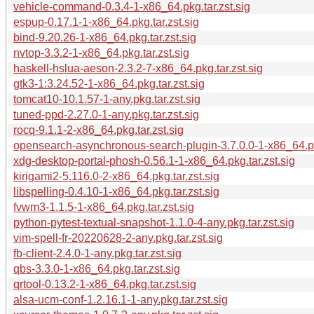
vehicle-command-0.3.4-1-x86_64.pkg.tar.zst.sig
espup-0.17.1-1-x86_64.pkg.tar.zst.sig
bind-9.20.26-1-x86_64.pkg.tar.zst.sig
nvtop-3.3.2-1-x86_64.pkg.tar.zst.sig
haskell-hslua-aeson-2.3.2-7-x86_64.pkg.tar.zst.sig
gtk3-1:3.24.52-1-x86_64.pkg.tar.zst.sig
tomcat10-10.1.57-1-any.pkg.tar.zst.sig
tuned-ppd-2.27.0-1-any.pkg.tar.zst.sig
rocq-9.1.1-2-x86_64.pkg.tar.zst.sig
opensearch-asynchronous-search-plugin-3.7.0.0-1-x86_64.pkg
xdg-desktop-portal-phosh-0.56.1-1-x86_64.pkg.tar.zst.sig
kirigami2-5.116.0-2-x86_64.pkg.tar.zst.sig
libspelling-0.4.10-1-x86_64.pkg.tar.zst.sig
fvwm3-1.1.5-1-x86_64.pkg.tar.zst.sig
python-pytest-textual-snapshot-1.1.0-4-any.pkg.tar.zst.sig
vim-spell-fr-20220628-2-any.pkg.tar.zst.sig
fb-client-2.4.0-1-any.pkg.tar.zst.sig
qbs-3.3.0-1-x86_64.pkg.tar.zst.sig
qrtool-0.13.2-1-x86_64.pkg.tar.zst.sig
alsa-ucm-conf-1.2.16.1-1-any.pkg.tar.zst.sig