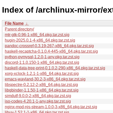
Index of /archlinux-mirror/e
File Name
↓
Parent directory/
mtr-gtk-0.96-1-x86_64.pkg.tar.zst.sig
hugin-2025.0.1-4-x86_64.pkg.tar.zst.sig
pandoc-crossref-0.3.19-267-x86_64.pkg.tar.zst.sig
haskell-recaptcha-0.1.0.4-445-x86_64.pkg.tar.zst.sig
python-pymysql-1.2.0-1-any.pkg.tar.zst.sig
discord-1:1.0.150-1-x86_64.pkg.tar.zst.sig
haskell-data-tree-print-0.1.0.2-290-x86_64.pkg.tar.zst.sig
xorg-xclock-1.2.1-1-x86_64.pkg.tar.zst.sig
emacs-wayland-30.2-3-x86_64.pkg.tar.zst.sig
libspectre-0.2.12-2-x86_64.pkg.tar.zst.sig
libgbinder-1.1.50-1-x86_64.pkg.tar.zst.sig
simdutf-9.0.0-2-x86_64.pkg.tar.zst.sig
iso-codes-4.20.1-1-any.pkg.tar.zst.sig
nginx-mod-njs-stream-1.0.0-3-x86_64.pkg.tar.zst.sig
libuv-1.52.1-1-x86_64.pkg.tar.zst.sig