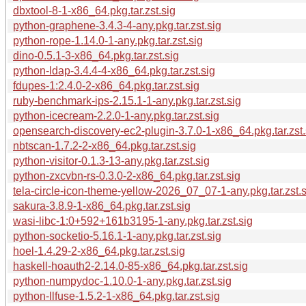
dbxtool-8-1-x86_64.pkg.tar.zst.sig
python-graphene-3.4.3-4-any.pkg.tar.zst.sig
python-rope-1.14.0-1-any.pkg.tar.zst.sig
dino-0.5.1-3-x86_64.pkg.tar.zst.sig
python-ldap-3.4.4-4-x86_64.pkg.tar.zst.sig
fdupes-1:2.4.0-2-x86_64.pkg.tar.zst.sig
ruby-benchmark-ips-2.15.1-1-any.pkg.tar.zst.sig
python-icecream-2.2.0-1-any.pkg.tar.zst.sig
opensearch-discovery-ec2-plugin-3.7.0-1-x86_64.pkg.tar.zst.
nbtscan-1.7.2-2-x86_64.pkg.tar.zst.sig
python-visitor-0.1.3-13-any.pkg.tar.zst.sig
python-zxcvbn-rs-0.3.0-2-x86_64.pkg.tar.zst.sig
tela-circle-icon-theme-yellow-2026_07_07-1-any.pkg.tar.zst.s
sakura-3.8.9-1-x86_64.pkg.tar.zst.sig
wasi-libc-1:0+592+161b3195-1-any.pkg.tar.zst.sig
python-socketio-5.16.1-1-any.pkg.tar.zst.sig
hoel-1.4.29-2-x86_64.pkg.tar.zst.sig
haskell-hoauth2-2.14.0-85-x86_64.pkg.tar.zst.sig
python-numpydoc-1.10.0-1-any.pkg.tar.zst.sig
python-llfuse-1.5.2-1-x86_64.pkg.tar.zst.sig