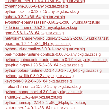
cosmic-greeter-1:1.4.0-1-x86_64.pkg.tar.zst.sig
ttf-hannom-2005-6-any.pkg.tar.zst.sig
python-lockfile-0.12.2-15-any.pkg.tar.zst.sig
buho-4.0.2-2-x86_64.pkg.tar.zst.sig
evolution-spamassassin-3.60.2-1-x86_64.pkg.tar.zst.sig
lxde-icon-theme-0.5.2-2-any.pkg.tar.zst.sig
gom-0.5.6-1-x86_64.pkg.tar.zst.sig
networkmanager-vpn-plugin-l2tp-1.52.2-2-x86_64.pkg.tar.zst
goaurrpc-1.2.4-1-x86_64.pkg.tar.zst.sig
python-url-normalize-3.0.0-1-any.pkg.tar.zst.sig
perl-module-runtime-conflicts-0.003-1-any.pkg.tar.zst.sig
python-sphinxcontrib-autoprogram-0.1.9-4-any.pkg.tar.zst.sig
gst-plugin-qsv-1.28.5-2-x86_64.pkg.tar.zst.sig
python-polars-runtime-32-1.43.0-1-x86_64.pkg.tar.zst.sig
python-pwdlib-0.3.0-2-any.pkg.tar.zst.sig
keystone-0.9.2-8-x86_64.pkg.tar.zst.sig
firefox-i18n-en-ca-153.0-1-any.pkg.tar.zst.sig
python-mongomock-4.3.0-1-any.pkg.tar.zst.sig
shunit2-2.1.8-2-any.pkg.tar.zst.sig
python-numexpr-2.14.2-1-x86_64.pkg.tar.zst.sig
lxqt-runner-2.4.0-1-x86_64.pkg.tar.zst.sig